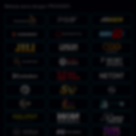
Bekerja sama dengan PROVIDER :