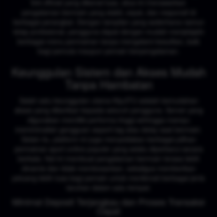
link official yang dikenal luas, situs ini menawarkan
pengalaman bermain yang stabil, cepat, dan responsif di
berbagai perangkat. Dengan tampilan yang sederhana namun
tetap profesional, pengguna dapat dengan mudah menjelajahi
berbagai menu permainan tanpa mengalami kesulitan, baik
bagi pemula maupun pemain berpengalaman.
Keunggulan Sistem dan Akses Mudah
Tanpa Hambatan
Salah satu keunggulan utama KtpJiTU adalah kemudahan
akses yang diberikan kepada seluruh pengguna. Server yang
digunakan memiliki performa tinggi sehingga mampu
meminimalisir gangguan seperti lag atau delay saat bermain.
Selain itu, platform ini juga menyediakan berbagai pilihan
permainan sport online populer yang selalu diperbarui secara
berkala. Hal ini membuat pengalaman bermain terasa lebih
dinamis dan tidak membosankan, sekaligus memberikan
peluang lebih luas bagi pemain untuk menikmati berbagai jenis
taruhan dalam satu tempat.
Minimal Deposit Terjangkau dan Proses Transaksi
Cepat