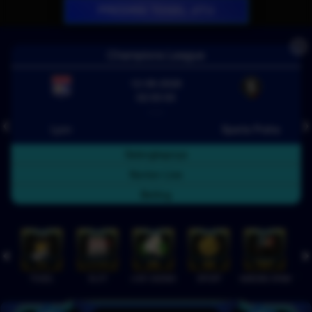
PREDIKSI TOGEL JITU
X
Champions League
12-08-2026
02:00:00
- : -
❮
❯
Lyon
Sparta Praha
Selengkapnya
Nonton Live
Betting
TOGEL
SLOT
LIVE CASINO
SPORT
SABUNG AYAM
TEM